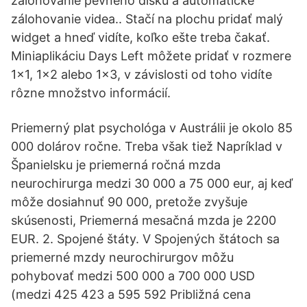
zálohovanie pevného disku a automatické
zálohovanie videa.. Stačí na plochu pridať malý
widget a hneď vidíte, koľko ešte treba čakať.
Miniaplikáciu Days Left môžete pridať v rozmere
1×1, 1×2 alebo 1×3, v závislosti od toho vidíte
rôzne množstvo informácií.
Priemerný plat psychológa v Austrálii je okolo 85
000 dolárov ročne. Treba však tiež Napríklad v
Španielsku je priemerná ročná mzda
neurochirurga medzi 30 000 a 75 000 eur, aj keď
môže dosiahnuť 90 000, pretože zvyšuje
skúsenosti, Priemerná mesačná mzda je 2200
EUR. 2. Spojené štáty. V Spojených štátoch sa
priemerné mzdy neurochirurgov môžu
pohybovať medzi 500 000 a 700 000 USD
(medzi 425 423 a 595 592 Približná cena