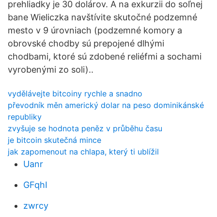
prehliadky je 30 dolárov. A na exkurzii do soľnej
bane Wieliczka navštívite skutočné podzemné
mesto v 9 úrovniach (podzemné komory a
obrovské chodby sú prepojené dlhými
chodbami, ktoré sú zdobené reliéfmi a sochami
vyrobenými zo soli)..
vydělávejte bitcoiny rychle a snadno
převodník měn americký dolar na peso dominikánské
republiky
zvyšuje se hodnota peněz v průběhu času
je bitcoin skutečná mince
jak zapomenout na chlapa, který ti ublížil
Uanr
GFqhI
zwrcy