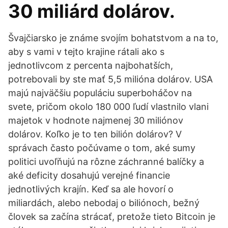
30 miliárd dolárov.
Švajčiarsko je známe svojím bohatstvom a na to,
aby s vami v tejto krajine rátali ako s
jednotlivcom z percenta najbohatších,
potrebovali by ste mať 5,5 milióna dolárov. USA
majú najväčšiu populáciu superboháčov na
svete, pričom okolo 180 000 ľudí vlastnilo vlani
majetok v hodnote najmenej 30 miliónov
dolárov. Koľko je to ten bilión dolárov? V
správach často počúvame o tom, aké sumy
politici uvoľňujú na rôzne záchranné balíčky a
aké deficity dosahujú verejné financie
jednotlivých krajín. Keď sa ale hovorí o
miliardách, alebo nebodaj o biliónoch, bežný
človek sa začína strácať, pretože tieto Bitcoin je