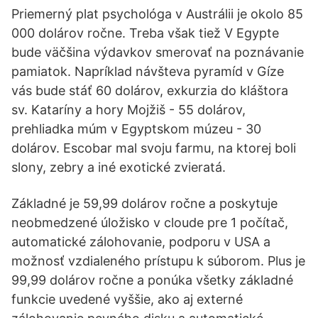
Priemerný plat psychológa v Austrálii je okolo 85
000 dolárov ročne. Treba však tiež V Egypte
bude väčšina výdavkov smerovať na poznávanie
pamiatok. Napríklad návšteva pyramíd v Gíze
vás bude stáť 60 dolárov, exkurzia do kláštora
sv. Kataríny a hory Mojžiš - 55 dolárov,
prehliadka múm v Egyptskom múzeu - 30
dolárov. Escobar mal svoju farmu, na ktorej boli
slony, zebry a iné exotické zvieratá.
Základné je 59,99 dolárov ročne a poskytuje
neobmedzené úložisko v cloude pre 1 počítač,
automatické zálohovanie, podporu v USA a
možnosť vzdialeného prístupu k súborom. Plus je
99,99 dolárov ročne a ponúka všetky základné
funkcie uvedené vyššie, ako aj externé