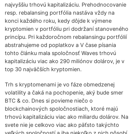
najvyššiu trhovú kapitalizáciu. Prehodnocovanie
resp. rebalansing portfólia nastáva vždy na
konci každého roku, kedy dôjde k výmene
kryptomien v portfóliu pri dodržaní stanoveného
princípu. Pri každoročnom rebalansingu portfólií
abstrahujeme od poplatkov a V čase písania
tohto článku mala spoločnosť Waves trhovú
kapitalizáciu viac ako 290 miliónov dolárov, je v
top 30 najväčších kryptomien.
Trh s kryptomenami je vo fáze obmedzenej
volatility a čaká na pochopenie, aký bude smer
BTC & co. Dnes si povieme niečo o
blockchainových spoločnostiach, ktoré majú
trhovú kapitalizáciu viac ako miliardu dolárov. Na
svete nie je celkovo viac ako päťsto takýchto
veľkých spoločností a iba niekoľko z nich pôsobí