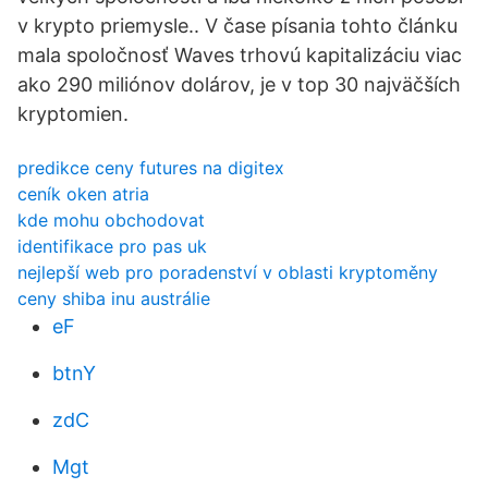
v krypto priemysle.. V čase písania tohto článku
mala spoločnosť Waves trhovú kapitalizáciu viac
ako 290 miliónov dolárov, je v top 30 najväčších
kryptomien.
predikce ceny futures na digitex
ceník oken atria
kde mohu obchodovat
identifikace pro pas uk
nejlepší web pro poradenství v oblasti kryptoměny
ceny shiba inu austrálie
eF
btnY
zdC
Mgt