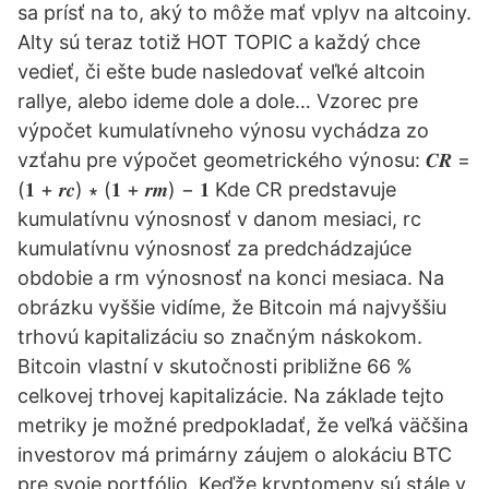
sa prísť na to, aký to môže mať vplyv na altcoiny.
Alty sú teraz totiž HOT TOPIC a každý chce
vedieť, či ešte bude nasledovať veľké altcoin
rallye, alebo ideme dole a dole… Vzorec pre
výpočet kumulatívneho výnosu vychádza zo
vzťahu pre výpočet geometrického výnosu: 𝑪𝑹 =
(𝟏 + 𝒓𝒄) ∗ (𝟏 + 𝒓𝒎) − 𝟏 Kde CR predstavuje
kumulatívnu výnosnosť v danom mesiaci, rc
kumulatívnu výnosnosť za predchádzajúce
obdobie a rm výnosnosť na konci mesiaca. Na
obrázku vyššie vidíme, že Bitcoin má najvyššiu
trhovú kapitalizáciu so značným náskokom.
Bitcoin vlastní v skutočnosti približne 66 %
celkovej trhovej kapitalizácie. Na základe tejto
metriky je možné predpokladať, že veľká väčšina
investorov má primárny záujem o alokáciu BTC
pre svoje portfólio. Keďže kryptomeny sú stále v