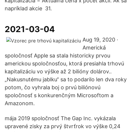
kapitalizácia = Aktuálna cena x počet akcií. Ak sa
napríklad akcie 31.
2021-03-04
Aug 19, 2020 ·
Americká
spoločnosť Apple sa stala historicky prvou
americkou spoločnosťou, ktorá presiahla trhovú
kapitalizáciu vo výške až 2 bilióny dolárov..
„Nakusnutému jablku“ sa to podarilo len dva roky
potom, čo vyhrala boj o prvú biliónovú
spoločnosť s konkurenčným Microsoftom a
Amazonom.
mája 2019 spoločnosť The Gap Inc. vykázala
upravené zisky za prvý štvrťrok vo výške 0,24