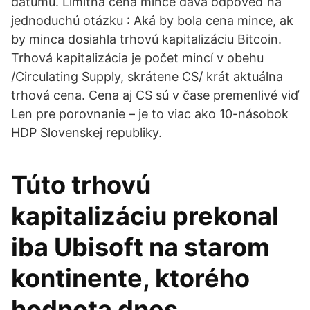
dátumu. Limitná cena mince dáva odpoveď na
jednoduchú otázku : Aká by bola cena mince, ak
by minca dosiahla trhovú kapitalizáciu Bitcoin.
Trhová kapitalizácia je počet mincí v obehu
/Circulating Supply, skrátene CS/ krát aktuálna
trhová cena. Cena aj CS sú v čase premenlivé viď
Len pre porovnanie – je to viac ako 10-násobok
HDP Slovenskej republiky.
Túto trhovú
kapitalizáciu prekonal
iba Ubisoft na starom
kontinente, ktorého
hodnota dnes