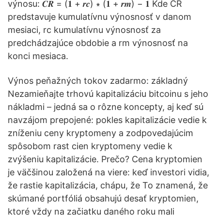
výnosu: 𝑪𝑹 = (𝟏 + 𝒓𝒄) ∗ (𝟏 + 𝒓𝒎) − 𝟏 Kde CR
predstavuje kumulatívnu výnosnosť v danom
mesiaci, rc kumulatívnu výnosnosť za
predchádzajúce obdobie a rm výnosnosť na
konci mesiaca.
Výnos peňažných tokov zadarmo: základný
Nezamieňajte trhovú kapitalizáciu bitcoinu s jeho
nákladmi – jedná sa o rôzne koncepty, aj keď sú
navzájom prepojené: pokles kapitalizácie vedie k
zníženiu ceny kryptomeny a zodpovedajúcim
spôsobom rast cien kryptomeny vedie k
zvýšeniu kapitalizácie. Prečo? Cena kryptomien
je väčšinou založená na viere: keď investori vidia,
že rastie kapitalizácia, chápu, že To znamená, že
skúmané portfóliá obsahujú desať kryptomien,
ktoré vždy na začiatku daného roku mali