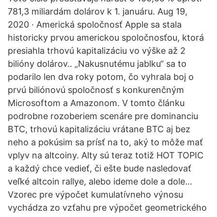
781,3 miliardám dolárov k 1. januáru. Aug 19,
2020 · Americká spoločnosť Apple sa stala
historicky prvou americkou spoločnosťou, ktorá
presiahla trhovú kapitalizáciu vo výške až 2
bilióny dolárov.. „Nakusnutému jablku“ sa to
podarilo len dva roky potom, čo vyhrala boj o
prvú biliónovú spoločnosť s konkurenčným
Microsoftom a Amazonom. V tomto článku
podrobne rozoberiem scenáre pre dominanciu
BTC, trhovú kapitalizáciu vrátane BTC aj bez
neho a pokúsim sa prísť na to, aký to môže mať
vplyv na altcoiny. Alty sú teraz totiž HOT TOPIC
a každý chce vedieť, či ešte bude nasledovať
veľké altcoin rallye, alebo ideme dole a dole…
Vzorec pre výpočet kumulatívneho výnosu
vychádza zo vzťahu pre výpočet geometrického