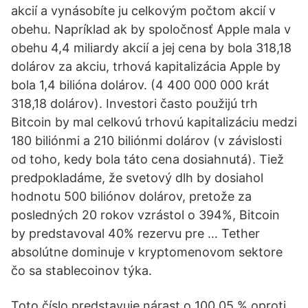
akcií a vynásobíte ju celkovým počtom akcií v
obehu. Napríklad ak by spoločnosť Apple mala v
obehu 4,4 miliardy akcií a jej cena by bola 318,18
dolárov za akciu, trhová kapitalizácia Apple by
bola 1,4 bilióna dolárov. (4 400 000 000 krát
318,18 dolárov). Investori často použijú trh
Bitcoin by mal celkovú trhovú kapitalizáciu medzi
180 biliónmi a 210 biliónmi dolárov (v závislosti
od toho, kedy bola táto cena dosiahnutá). Tiež
predpokladáme, že svetový dlh by dosiahol
hodnotu 500 biliónov dolárov, pretože za
posledných 20 rokov vzrástol o 394%, Bitcoin
by predstavoval 40% rezervu pre … Tether
absolútne dominuje v kryptomenovom sektore
čo sa stablecoinov týka.
Toto číslo predstavuje nárast o 100,05 % oproti