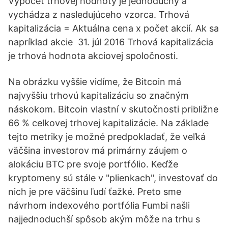
Výpočet trhovej hodnoty je jednoduchý a
vychádza z nasledujúceho vzorca. Trhová
kapitalizácia = Aktuálna cena x počet akcií. Ak sa
napríklad akcie 31. júl 2016 Trhová kapitalizácia
je trhová hodnota akciovej spoločnosti.
Na obrázku vyššie vidíme, že Bitcoin má
najvyššiu trhovú kapitalizáciu so značným
náskokom. Bitcoin vlastní v skutočnosti približne
66 % celkovej trhovej kapitalizácie. Na základe
tejto metriky je možné predpokladať, že veľká
väčšina investorov má primárny záujem o
alokáciu BTC pre svoje portfólio. Keďže
kryptomeny sú stále v "plienkach", investovať do
nich je pre väčšinu ľudí ťažké. Preto sme
návrhom indexového portfólia Fumbi našli
najjednoduchší spôsob akým môže na trhu s